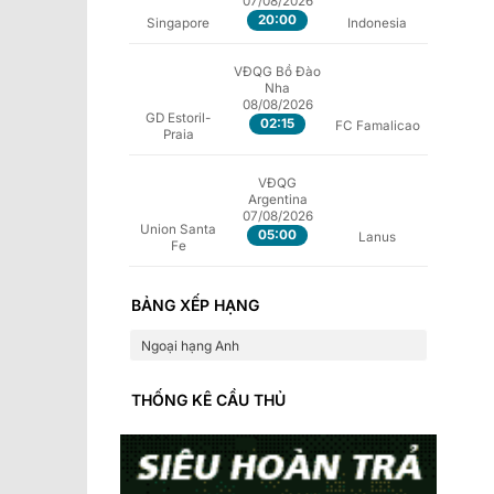
07/08/2026
20:00
Singapore
Indonesia
VĐQG Bồ Đào
Nha
08/08/2026
GD Estoril-
02:15
FC Famalicao
Praia
VĐQG
Argentina
07/08/2026
Union Santa
05:00
Lanus
Fe
BẢNG XẾP HẠNG
Ngoại hạng Anh
THỐNG KÊ CẦU THỦ