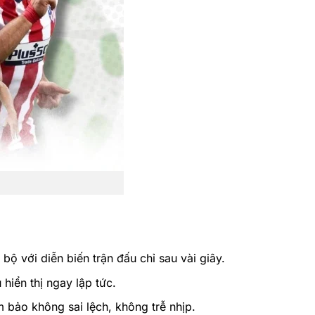
bộ với diễn biến trận đấu chỉ sau vài giây.
hiển thị ngay lập tức.
m bảo không sai lệch, không trễ nhịp.