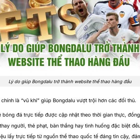
Lý do giúp Bongdalu trở thành website thể thao hàng đầu
chính là “vũ khí” giúp Bongdalu vượt trội hơn các đối thủ.
ệ bóng đá trực tiếp được cập nhật theo thời gian thực, đồng 
thay người, thẻ phạt, bàn thắng hay tình huống đặc biệt đều 
iệu lấy trực tiếp từ nguồn thể thao quốc tế đáng tin cậy, đả