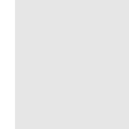
Trận Hot
Tất cả giải đấu
TL Malaysi