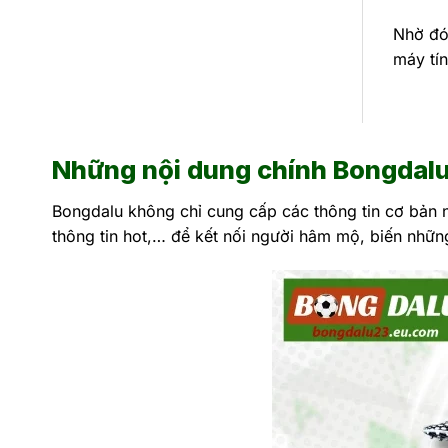
Nhờ đó
máy tín
Những nội dung chính Bongdalu
Bongdalu không chỉ cung cấp các thông tin cơ bản n
thông tin hot,… để kết nối người hâm mộ, biến nhữn