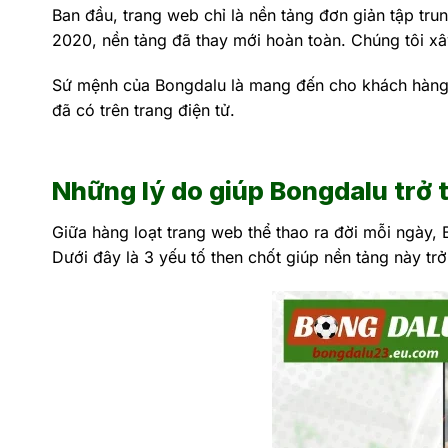
Ban đầu, trang web chỉ là nền tảng đơn giản tập tr
2020, nền tảng đã thay mới hoàn toàn. Chúng tôi xây d
Sứ mệnh của Bongdalu là mang đến cho khách hàng ng
đã có trên trang điện tử.
Những lý do giúp Bongdalu trở 
Giữa hàng loạt trang web thể thao ra đời mỗi ngày, 
Dưới đây là 3 yếu tố then chốt giúp nền tảng này t