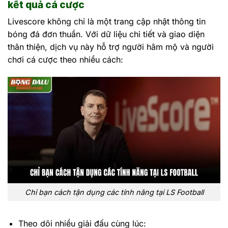
kết quả cá cược
Livescore không chỉ là một trang cập nhật thông tin
bóng đá đơn thuần. Với dữ liệu chi tiết và giao diện
thân thiện, dịch vụ này hỗ trợ người hâm mộ và người
chơi cá cược theo nhiều cách:
Chỉ bạn cách tận dụng các tính năng tại LS Football
Theo dõi nhiều giải đấu cùng lúc: