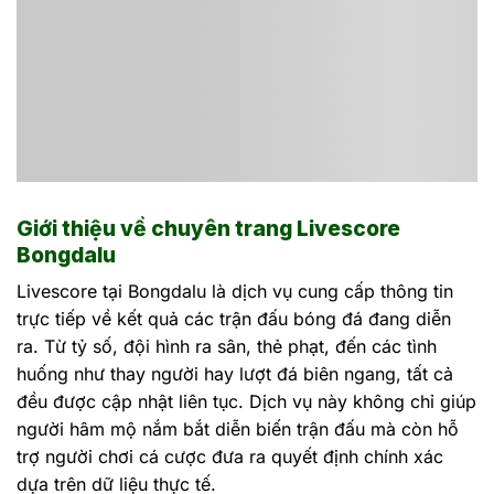
Giới thiệu về chuyên trang Livescore
Bongdalu
Livescore tại Bongdalu là dịch vụ cung cấp thông tin
trực tiếp về kết quả các trận đấu bóng đá đang diễn
ra. Từ tỷ số, đội hình ra sân, thẻ phạt, đến các tình
huống như thay người hay lượt đá biên ngang, tất cả
đều được cập nhật liên tục. Dịch vụ này không chỉ giúp
người hâm mộ nắm bắt diễn biến trận đấu mà còn hỗ
trợ người chơi cá cược đưa ra quyết định chính xác
dựa trên dữ liệu thực tế.