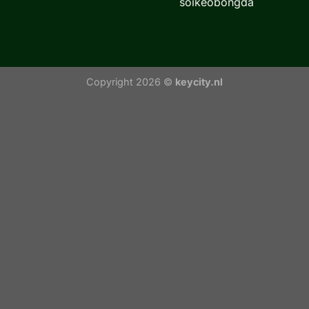
soikeobongda
Copyright 2026 ©
keycity.nl