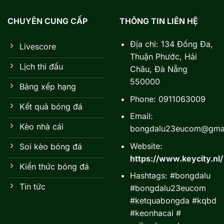
CHUYÊN CUNG CẤP
THÔNG TIN LIÊN HỆ
Địa chỉ: 134 Đống Đa,
Livescore
Thuận Phước, Hải
Lịch thi đấu
Châu, Đà Nẵng
550000
Bảng xếp hạng
Phone: 0911063009
Kết quả bóng đá
Email:
Kèo nhà cái
bongdalu23eucom@gma
Website:
Soi kèo bóng đá
https://www.keycity.nl/
Kiến thức bóng đá
Hashtags: #bongdalu
Tin tức
#bongdalu23eucom
#ketquabongda #kqbd
#keonhacai #