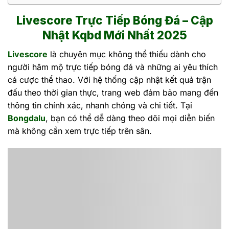
Livescore Trực Tiếp Bóng Đá – Cập
Nhật Kqbd Mới Nhất 2025
Livescore
là chuyên mục không thể thiếu dành cho
người hâm mộ trực tiếp bóng đá và những ai yêu thích
cá cược thể thao. Với hệ thống cập nhật kết quả trận
đấu theo thời gian thực, trang web đảm bảo mang đến
thông tin chính xác, nhanh chóng và chi tiết. Tại
Bongdalu
, bạn có thể dễ dàng theo dõi mọi diễn biến
mà không cần xem trực tiếp trên sân.