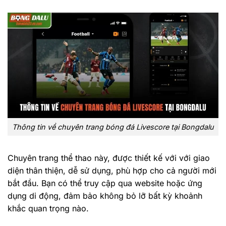
Thông tin về chuyên trang bóng đá Livescore tại Bongdalu
Chuyên trang thể thao này, được thiết kế với với giao
diện thân thiện, dễ sử dụng, phù hợp cho cả người mới
bắt đầu. Bạn có thể truy cập qua website hoặc ứng
dụng di động, đảm bảo không bỏ lỡ bất kỳ khoảnh
khắc quan trọng nào.