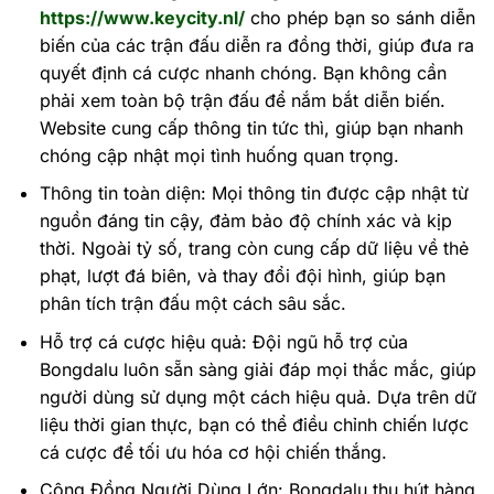
https://www.keycity.nl/
cho phép bạn so sánh diễn
biến của các trận đấu diễn ra đồng thời, giúp đưa ra
quyết định cá cược nhanh chóng. Bạn không cần
phải xem toàn bộ trận đấu để nắm bắt diễn biến.
Website cung cấp thông tin tức thì, giúp bạn nhanh
chóng cập nhật mọi tình huống quan trọng.
Thông tin toàn diện: Mọi thông tin được cập nhật từ
nguồn đáng tin cậy, đảm bảo độ chính xác và kịp
thời. Ngoài tỷ số, trang còn cung cấp dữ liệu về thẻ
phạt, lượt đá biên, và thay đổi đội hình, giúp bạn
phân tích trận đấu một cách sâu sắc.
Hỗ trợ cá cược hiệu quả: Đội ngũ hỗ trợ của
Bongdalu luôn sẵn sàng giải đáp mọi thắc mắc, giúp
người dùng sử dụng một cách hiệu quả. Dựa trên dữ
liệu thời gian thực, bạn có thể điều chỉnh chiến lược
cá cược để tối ưu hóa cơ hội chiến thắng.
Cộng Đồng Người Dùng Lớn: Bongdalu thu hút hàng