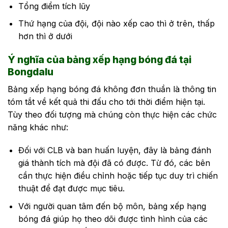
Tổng điểm tích lũy
Thứ hạng của đội, đội nào xếp cao thì ở trên, thấp
hơn thì ở dưới
Ý nghĩa của bảng xếp hạng bóng đá tại
Bongdalu
Bảng xếp hạng bóng đá không đơn thuần là thông tin
tóm tắt về kết quả thi đấu cho tới thời điểm hiện tại.
Tùy theo đối tượng mà chúng còn thực hiện các chức
năng khác như:
Đối với CLB và ban huấn luyện, đây là bảng đánh
giá thành tích mà đội đã có được. Từ đó, các bên
cần thực hiện điều chỉnh hoặc tiếp tục duy trì chiến
thuật để đạt được mục tiêu.
Với người quan tâm đến bộ môn, bảng xếp hạng
bóng đá giúp họ theo dõi được tình hình của các