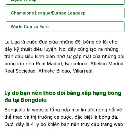
Champions League/Europa Leaguep
World Cup và Euro
La Liga là cuộc đua giữa những đội bóng có lối chơi
đầy kỹ thuật điêu luyện. Nơi đây cũng tạo ra những
trận đấu siêu kinh điển nhờ sự góp mặt của những đội
bóng lớn như Real Madrid, Barcelona, Atletico Madrid,
Real Sociedad, Athletic Bilbao, Villarreal.
Lý do bạn nên theo dõi bảng xếp hạng bóng
đá tại Bongdalu
Bongdalu là website tổng hợp mọi tin tức nóng hổi về
thể thao và thị trường cá cược, đặc biệt là bóng đá.
Dưới đây là 4 lý do khiến bạn nên truy cập trang web