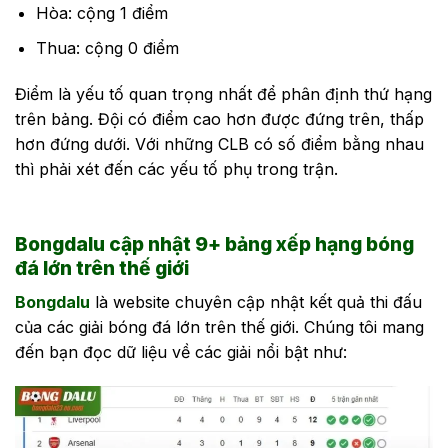
Hòa: cộng 1 điểm
Thua: cộng 0 điểm
Điểm là yếu tố quan trọng nhất để phân định thứ hạng
trên bảng. Đội có điểm cao hơn được đứng trên, thấp
hơn đứng dưới. Với những CLB có số điểm bằng nhau
thì phải xét đến các yếu tố phụ trong trận.
Bongdalu cập nhật 9+ bảng xếp hạng bóng
đá lớn trên thế giới
Bongdalu
là website chuyên cập nhật kết quả thi đấu
của các giải bóng đá lớn trên thế giới. Chúng tôi mang
đến bạn đọc dữ liệu về các giải nổi bật như: