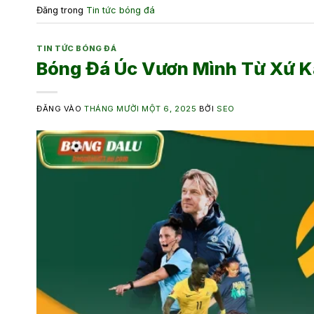
Đăng trong
Tin tức bóng đá
TIN TỨC BÓNG ĐÁ
Bóng Đá Úc Vươn Mình Từ Xứ K
ĐĂNG VÀO
THÁNG MƯỜI MỘT 6, 2025
BỞI
SEO