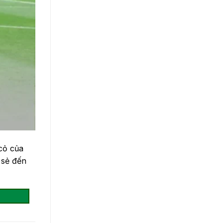
cỏ của
 sẻ đến