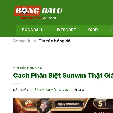
Bỏ
qua
nội
dung
BONGDALU
LIVESCORE
KQBD
L
Bongdalu
»
Tin tức bóng đá
TIN TỨC BÓNG ĐÁ
Cách Phân Biệt Sunwin Thật Gi
ĐĂNG VÀO
THÁNG MƯỜI MỘT 8, 2025
BỞI
SEO