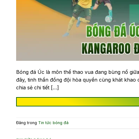
Bóng đá Úc là môn thể thao vua đang bùng nổ giữa 
đây, tinh thần đồng đội hòa quyền cùng khát khao
chia sẻ chi tiết […]
Đăng trong
Tin tức bóng đá