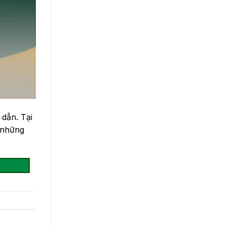
 dẫn. Tại
 những