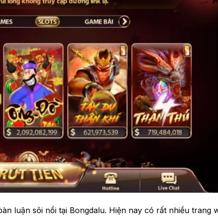
àn luận sôi nổi tại Bongdalu. Hiện nay có rất nhiều trang 