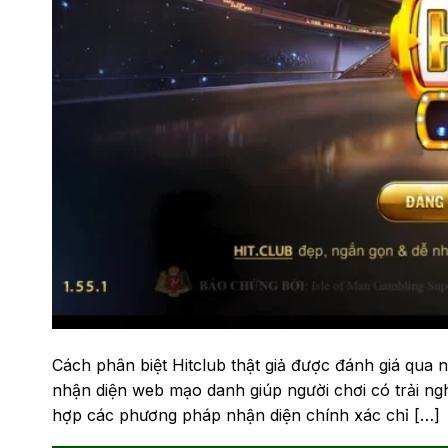
Cách phân biệt Hitclub thật giả được đánh giá qua n
nhận diện web mạo danh giúp người chơi có trải ng
hợp các phương pháp nhận diện chính xác chỉ […]