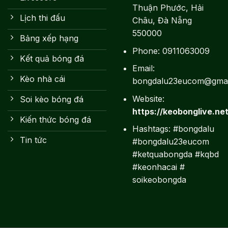
Thuận Phước, Hải
Lịch thi đấu
Châu, Đà Nẵng
550000
Bảng xếp hạng
Phone: 0911063009
Kết quả bóng đá
Email:
Kèo nhà cái
bongdalu23eucom@gmai
Website:
Soi kèo bóng đá
https://keobonglive.net
Kiến thức bóng đá
Hashtags: #bongdalu
Tin tức
#bongdalu23eucom
#ketquabongda #kqbd
#keonhacai #
soikeobongda