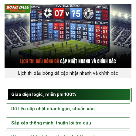
Lịch thi đấu bóng đá cập nhật nhanh và chính xác
Giao diện logic, miễn phí 100%
Dữ liệu cập nhật nhanh gọn, chuẩn xác
Sắp xếp thông minh, thuận lợi tra cứu