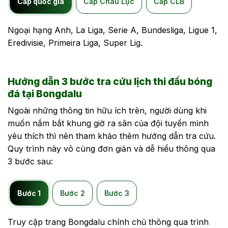
Cấp quốc gia
Cấp Châu Lục
Cấp CLB
Ngoại hạng Anh, La Liga, Serie A, Bundesliga, Ligue 1,
Eredivisie, Primeira Liga, Super Lig.
Hướng dẫn 3 bước tra cứu lịch thi đấu bóng
đá tại Bongdalu
Ngoài những thông tin hữu ích trên, người dùng khi
muốn nắm bắt khung giờ ra sân của đội tuyển mình
yêu thích thì nên tham khảo thêm hướng dẫn tra cứu.
Quy trình này vô cùng đơn giản và dễ hiểu thông qua
3 bước sau:
Bước 1
Bước 2
Bước 3
Truy cập trang Bongdalu chính chủ thông qua trình