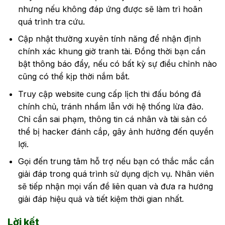
nhưng nếu không đáp ứng được sẽ làm trì hoãn
quá trình tra cứu.
Cập nhật thường xuyên tính năng để nhận định
chính xác khung giờ tranh tài. Đồng thời bạn cần
bật thông báo đẩy, nếu có bất kỳ sự điều chỉnh nào
cũng có thể kịp thời nắm bắt.
Truy cập website cung cấp lịch thi đấu bóng đá
chính chủ, tránh nhầm lẫn với hệ thống lừa đảo.
Chỉ cần sai phạm, thông tin cá nhân và tài sản có
thể bị hacker đánh cắp, gây ảnh hưởng đến quyền
lợi.
Gọi đến trung tâm hỗ trợ nếu bạn có thắc mắc cần
giải đáp trong quá trình sử dụng dịch vụ. Nhân viên
sẽ tiếp nhận mọi vấn đề liên quan và đưa ra hướng
giải đáp hiệu quả và tiết kiệm thời gian nhất.
Lời kết