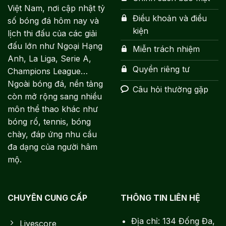
Việt Nam, nơi cập nhật tỷ
Điều khoản và điều
số bóng đá hôm nay và
kiện
lịch thi đấu của các giải
đấu lớn như Ngoại Hạng
Miễn trách nhiệm
Anh, La Liga, Serie A,
Quyền riêng tư
Champions League…
Ngoài bóng đá, nền tảng
Câu hỏi thường gặp
còn mở rộng sang nhiều
môn thể thao khác như
bóng rổ, tennis, bóng
chày, đáp ứng nhu cầu
đa dạng của người hâm
mộ.
CHUYÊN CUNG CẤP
THÔNG TIN LIÊN HỆ
Địa chỉ: 134 Đống Đa,
Livescore