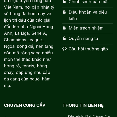
đá trực tuyến hàng đầu
Chính sách bảo mật
Việt Nam, nơi cập nhật tỷ
Điều khoản và điều
số bóng đá hôm nay và
kiện
lịch thi đấu của các giải
đấu lớn như Ngoại Hạng
Miễn trách nhiệm
Anh, La Liga, Serie A,
Quyền riêng tư
Champions League…
Ngoài bóng đá, nền tảng
Câu hỏi thường gặp
còn mở rộng sang nhiều
môn thể thao khác như
bóng rổ, tennis, bóng
chày, đáp ứng nhu cầu
đa dạng của người hâm
mộ.
CHUYÊN CUNG CẤP
THÔNG TIN LIÊN HỆ