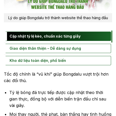
Lý do giúp Bongdalu trở thành website thể thao hàng đầu
Cập nhật tỷ lệ kèo, chuẩn xác từng giây
Giao diện thân thiện – Dễ dàng sự dụng
Kho dữ liệu toàn diện, phổ biến
Tốc độ chính là “vũ khí” giúp Bongdalu vượt trội hơn
các đối thủ.
Tỷ lệ bóng đá trực tiếp được cập nhật theo thời
gian thực, đồng bộ với diễn biến trận đấu chỉ sau
vài giây.
Mọi thay người, thẻ phạt, bàn thắng hay tình huống