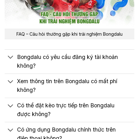
FAQ – Câu hỏi thường gặp khi trải nghiệm Bongdalu
Bongdalu có yêu cầu đăng ký tài khoản
không?
Xem thông tin trên Bongdalu có mất phí
không?
Có thể đặt kèo trực tiếp trên Bongdalu
được không?
Có ứng dụng Bongdalu chính thức trên
điện thoại không?