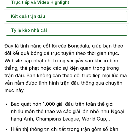
Trực tiếp và Video Highlight
Kết quả trận đấu
Tỷ lệ kèo nhà cái
Đây là tính năng cốt lõi của Bongdalu, giúp bạn theo
dõi kết quả bóng đá trực tuyến theo thời gian thực.
Website cập nhật chỉ trong vài giây sau khi có bàn
thắng, thẻ phạt hoặc các sự kiện quan trọng trong
trận đấu. Bạn không cần theo dõi trực tiếp mọi lúc mà
vẫn nắm được tình hình trận đấu thông qua chuyên
mục này.
Bao quát hơn 1.000 giải đấu trên toàn thế giới,
nhiều môn thể thao và các giải lớn nhỏ như Ngoại
hạng Anh, Champions League, World Cup,…
Hiển thị thông tin chi tiết trong trận gồm số bàn