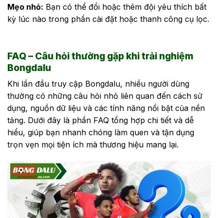
Mẹo nhỏ:
Bạn có thể đổi hoặc thêm đội yêu thích bất
kỳ lúc nào trong phần cài đặt hoặc thanh công cụ lọc.
FAQ – Câu hỏi thường gặp khi trải nghiệm
Bongdalu
Khi lần đầu truy cập Bongdalu, nhiều người dùng
thường có những câu hỏi nhỏ liên quan đến cách sử
dụng, nguồn dữ liệu và các tính năng nổi bật của nền
tảng. Dưới đây là phần FAQ tổng hợp chi tiết và dễ
hiểu, giúp bạn nhanh chóng làm quen và tận dụng
trọn vẹn mọi tiện ích mà thương hiệu mang lại.