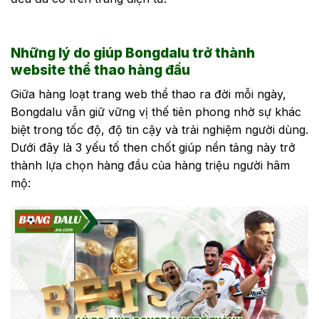
Những lý do giúp Bongdalu trở thành
website thể thao hàng đầu
Giữa hàng loạt trang web thể thao ra đời mỗi ngày,
Bongdalu vẫn giữ vững vị thế tiên phong nhờ sự khác
biệt trong tốc độ, độ tin cậy và trải nghiệm người dùng.
Dưới đây là 3 yếu tố then chốt giúp nền tảng này trở
thành lựa chọn hàng đầu của hàng triệu người hâm
mộ: